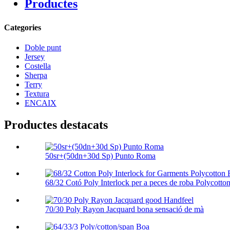
Productes
Categories
Doble punt
Jersey
Costella
Sherpa
Terry
Textura
ENCAIX
Productes destacats
50sr+(50dn+30d Sp) Punto Roma
68/32 Cotó Poly Interlock per a peces de roba Polycotton
70/30 Poly Rayon Jacquard bona sensació de mà