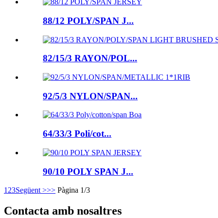
88/12 POLY/SPAN J...
82/15/3 RAYON/POL...
92/5/3 NYLON/SPAN...
64/33/3 Poli/cot...
90/10 POLY SPAN J...
1
2
3
Següent >
>>
Pàgina 1/3
Contacta amb nosaltres