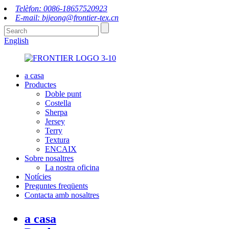
Telèfon: 0086-18657520923
E-mail: bjjeong@frontier-tex.cn
English
a casa
Productes
Doble punt
Costella
Sherpa
Jersey
Terry
Textura
ENCAIX
Sobre nosaltres
La nostra oficina
Notícies
Preguntes freqüents
Contacta amb nosaltres
a casa