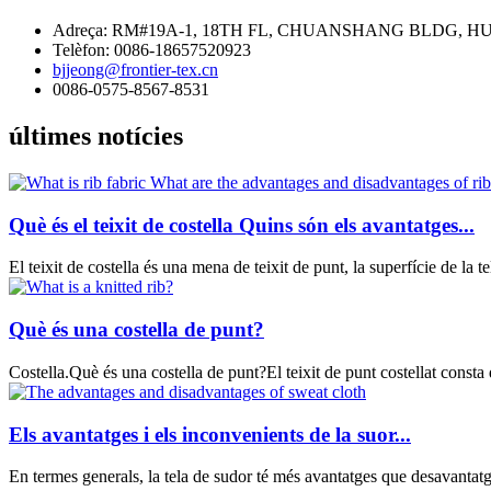
Adreça: RM#19A-1, 18TH FL, CHUANSHANG BLDG, H
Telèfon: 0086-18657520923
bjjeong@frontier-tex.cn
0086-0575-8567-8531
últimes notícies
Què és el teixit de costella Quins són els avantatges...
El teixit de costella és una mena de teixit de punt, la superfície de la tel
Què és una costella de punt?
Costella.Què és una costella de punt?El teixit de punt costellat consta d'
Els avantatges i els inconvenients de la suor...
En termes generals, la tela de sudor té més avantatges que desavantatges 