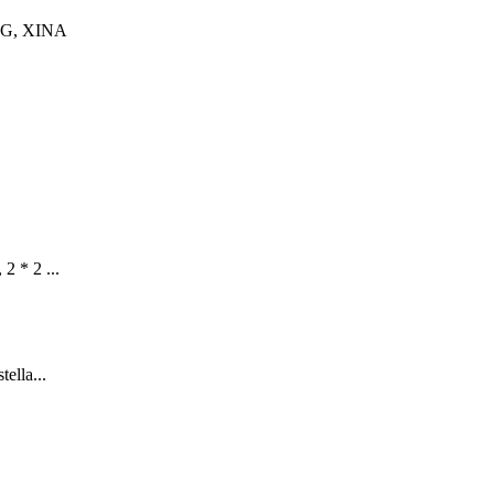
G, XINA
 2 * 2 ...
tella...