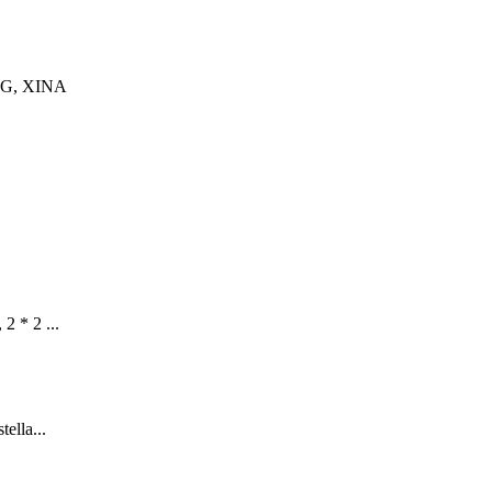
G, XINA
 2 * 2 ...
tella...