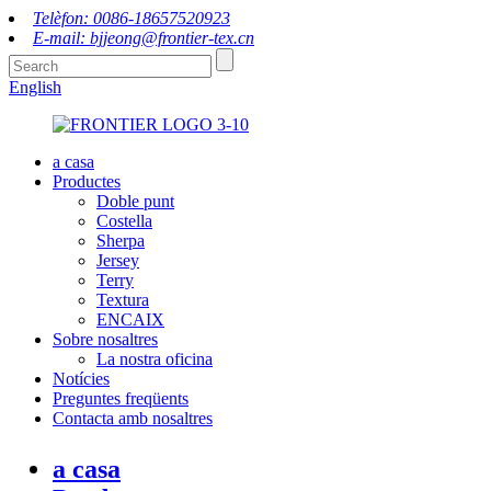
Telèfon: 0086-18657520923
E-mail: bjjeong@frontier-tex.cn
English
a casa
Productes
Doble punt
Costella
Sherpa
Jersey
Terry
Textura
ENCAIX
Sobre nosaltres
La nostra oficina
Notícies
Preguntes freqüents
Contacta amb nosaltres
a casa