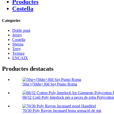
Productes
Costella
Categories
Doble punt
Jersey
Costella
Sherpa
Terry
Textura
ENCAIX
Productes destacats
50sr+(50dn+30d Sp) Punto Roma
68/32 Cotó Poly Interlock per a peces de roba Polycotton
70/30 Poly Rayon Jacquard bona sensació de mà