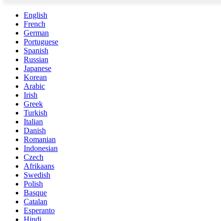
English
French
German
Portuguese
Spanish
Russian
Japanese
Korean
Arabic
Irish
Greek
Turkish
Italian
Danish
Romanian
Indonesian
Czech
Afrikaans
Swedish
Polish
Basque
Catalan
Esperanto
Hindi