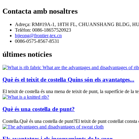
Contacta amb nosaltres
Adreça: RM#19A-1, 18TH FL, CHUANSHANG BLDG, H
Telèfon: 0086-18657520923
bjjeong@frontier-tex.cn
0086-0575-8567-8531
últimes notícies
Què és el teixit de costella Quins són els avantatges...
El teixit de costella és una mena de teixit de punt, la superfície de la tel
Què és una costella de punt?
Costella.Què és una costella de punt?El teixit de punt costellat consta d'
Els avantatges i els inconvenients de la suor...